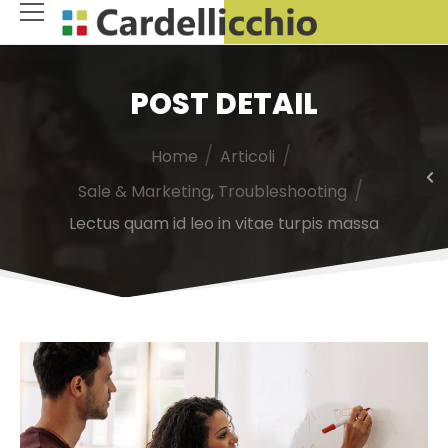
POST DETAIL
/
/
Home
Articoli
/
Sale & Marketing
,
Troubleshooting
Lectus quam id leo in vitae turpis massa